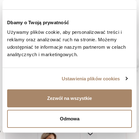
SPOSOBY PŁATNOŚCI
Dbamy o Twoją prywatność
OPINIE (0)
Używamy plików cookie, aby personalizować treści i 
reklamy oraz analizować ruch na stronie. Możemy 
MASZ PYTANIE? Zadzwoń do nas :
udostępniać te informacje naszym partnerom w celach 
Pracujemy od poniedziałku do piątku. Od godziny 9:00 do
analitycznych i marketingowych.
godziny 15:00. +48 537 238 431
SZYBKA WYSYŁKA
Zamówienia wysyłamy w ciągu 1-2 dni
Ustawienia plików cookies
ZAKUPY BEZ RYZYKA
Masz prawo do 14 dni na zwrot towaru
Zezwól na wszystkie
BYĆ MOŻE SPODOBA CI SIĘ...
Odmowa
er
favorite_border