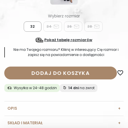
32
34
36
38
Pokaż tabelę rozmiarów
Nie ma Twojego rozmiaru? Kliknij w interesujący Cię rozmiar i
zapisz się na powiadomienie o dostępności
DODAJ DO KOSZYKA
favorite_border
Wysyłka w 24-48 godzin
14 dni
na zwrot
OPIS
SKŁAD I MATERIAŁ