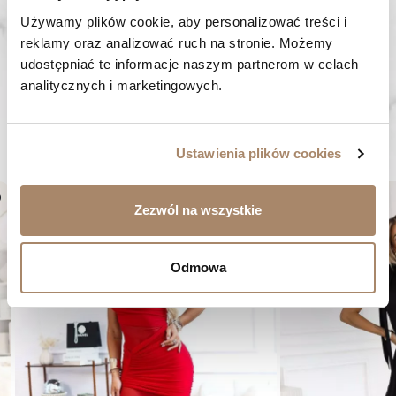
SZYBKA WYSYŁKA
Używamy plików cookie, aby personalizować treści i 
Zamówienia wysyłamy w ciągu 1-2 dni
reklamy oraz analizować ruch na stronie. Możemy 
udostępniać te informacje naszym partnerom w celach 
ZAKUPY BEZ RYZYKA
analitycznych i marketingowych.
Masz prawo do 14 dni na zwrot towaru
BYĆ MOŻE SPODOBA CI SIĘ...
Ustawienia plików cookies
er
favorite_border
Zezwól na wszystkie
Odmowa