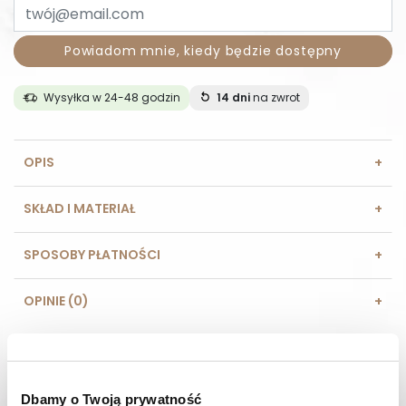
Powiadom mnie, kiedy będzie dostępny
Wysyłka w 24-48 godzin
14 dni
na zwrot
OPIS
SKŁAD I MATERIAŁ
SPOSOBY PŁATNOŚCI
OPINIE (0)
MASZ PYTANIE? Zadzwoń do nas :
Pracujemy od poniedziałku do piątku. Od godziny 9:00 do
godziny 15:00. +48 537 238 431
Dbamy o Twoją prywatność