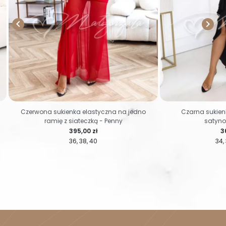


Czerwona sukienka elastyczna na jedno
Czarna sukien
ramię z siateczką - Penny
satyno
Cena
C
395,00 zł
3
36
38
40
34