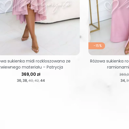
-15%
wa sukienka midi rozkloszowana ze
Różowa sukienka r
zwiewnego materiału – Patrycja
ramionami 
Cena
Cena
369,00 zł
369,0
36
38
40
42
44
34
3