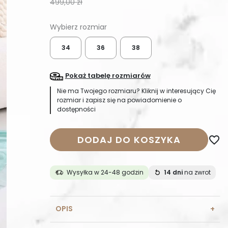
499,00 zł
34
36
38
Pokaż tabelę rozmiarów
Nie ma Twojego rozmiaru? Kliknij w interesujący Cię
rozmiar i zapisz się na powiadomienie o
dostępności
DODAJ DO KOSZYKA
favorite_border
Wysyłka w 24-48 godzin
14 dni
na zwrot
OPIS