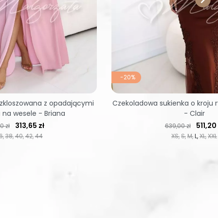
-20%
ozkloszowana z opadającymi
Czekoladowa sukienka o kroju r
na wesele - Briana
- Clair
 regularna
Cena
Cena regularna
Cena
313,65 zł
511,20 
0 zł
639,00 zł
6
38
40
42
44
XS
S
M
L
XL
XXL