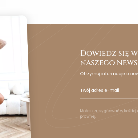
Dowiedz się wc
naszego news
Otrzymuj informacje o no
Możesz zrezygnować w każdej c
prawnej.