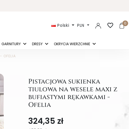
0
favorite_border
Polski
PLN
GARNITURY
DRESY
OKRYCIA WIERZCHNIE
- OFELIA
Pistacjowa sukienka
tiulowa na wesele maxi z
bufiastymi rękawkami -
Ofelia
324,35 zł