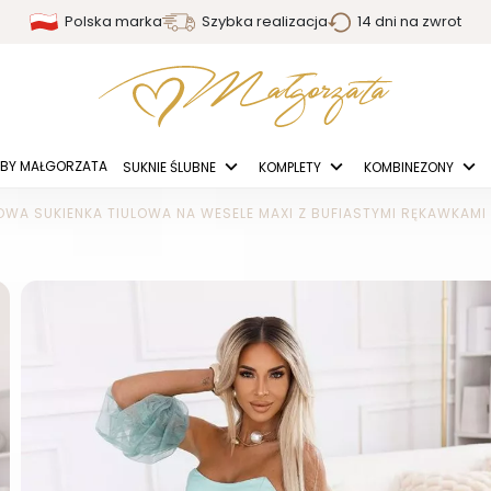
Polska marka
Szybka realizacja
14 dni na zwrot
BY MAŁGORZATA
SUKNIE ŚLUBNE
KOMPLETY
KOMBINEZONY
WA SUKIENKA TIULOWA NA WESELE MAXI Z BUFIASTYMI RĘKAWKAMI 