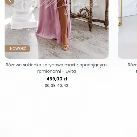
NOWOŚĆ
Różowa sukienka satynowa maxi z opadającymi
Różo
ramionami - Evita
Cena
459,00 zł
36
38
40
42