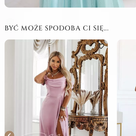
BYĆ MOŻE SPODOBA CI SIĘ...
favorite_border
