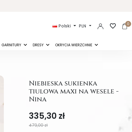
0
favorite_border
Polski
PLN
GARNITURY
DRESY
OKRYCIA WIERZCHNIE
Niebieska sukienka
tiulowa maxi na wesele -
Nina
335,30 zł
479,00 zł