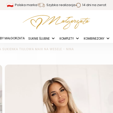
Polska marka
Szybka realizacja
14 dni na zwrot
BY MAŁGORZATA
SUKNIE ŚLUBNE
KOMPLETY
KOMBINEZONY
A SUKIENKA TIULOWA MAXI NA WESELE - NINA