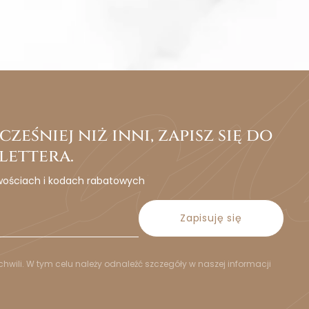
ześniej niż inni, zapisz się do
lettera.
wościach i kodach rabatowych
Zapisuję się
hwili. W tym celu należy odnaleźć szczegóły w naszej informacji