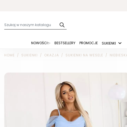
NOWOŚCI✨
BESTSELLERY
PROMOCJE
SUKIENKI
HOME
SUKIENKI
OKAZJA
SUKIENKI NA WESELE
NIEBIESK