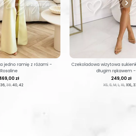

na jedno ramię z różami -
Czekoladowa wizytowa sukienk
Rosaline
długim rękawem -
Cena
Cena
469,00 zł
249,00 zł
36
38
40
42
XS
S
M
L
XL
XXL
3