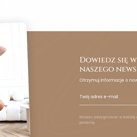
Dowiedz się wc
naszego news
Otrzymuj informacje o no
Możesz zrezygnować w każdej c
prawnej.