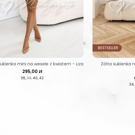
BESTSELLER
ukienka mini na wesele z kwiatem - Liza
Żółta sukienka 
Cena
295,00 zł
36
38
40
42
34