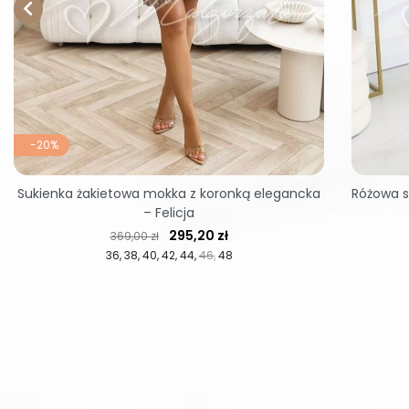

-20%
Sukienka żakietowa mokka z koronką elegancka
Różowa s
– Felicja
Cena regularna
Cena
295,20 zł
369,00 zł
36
38
40
42
44
46
48