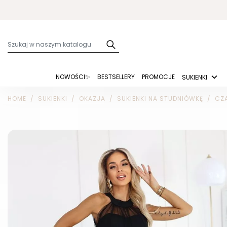
NOWOŚCI✨
BESTSELLERY
PROMOCJE
SUKIENKI
HOME
SUKIENKI
OKAZJA
SUKIENKI NA STUDNIÓWKĘ
CZA