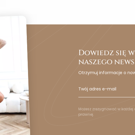
Dowiedz się wc
naszego news
Otrzymuj informacje o no
Możesz zrezygnować w każdej c
prawnej.