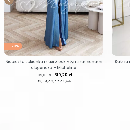
-20%
Niebieska sukienka maxi z odkrytymi ramionami
Suknia 
elegancka – Michalina
Cena regularna
Cena
319,20 zł
399,00 zł
36
38
40
42
44
34