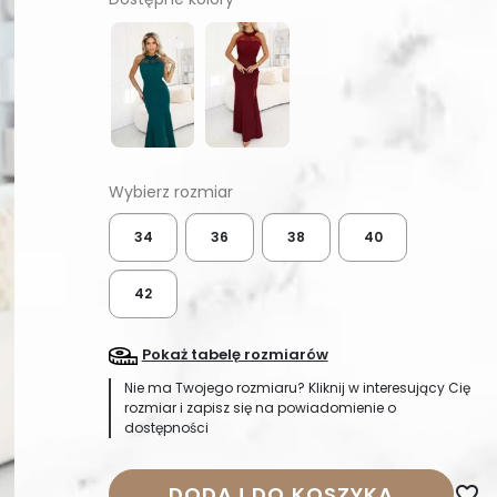
34
36
38
40
42
Pokaż tabelę rozmiarów
Nie ma Twojego rozmiaru? Kliknij w interesujący Cię
rozmiar i zapisz się na powiadomienie o
dostępności
DODAJ DO KOSZYKA
favorite_border