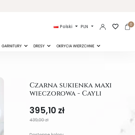
0
favorite_border
Polski
PLN
GARNITURY
DRESY
OKRYCIA WIERZCHNIE
Czarna sukienka maxi
wieczorowa - Cayli
395,10 zł
439,00 zł
Dostępne kolory