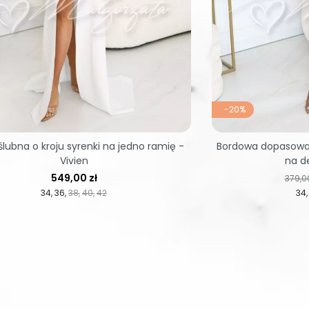
-20%
ślubna o kroju syrenki na jedno ramię -
Bordowa dopasowan
Vivien
na de
Cena
Cena 
549,00 zł
379,00
34
36
38
40
42
34