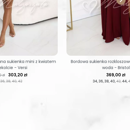
a sukienka mini z kwiatem
Bordowa sukienka rozkloszo
kolcie - Versi
woda - Bristol
regularna
Cena
Cena
303,20 zł
369,00 zł
 zł
36
38
40
42
34
36
38
40
42
44