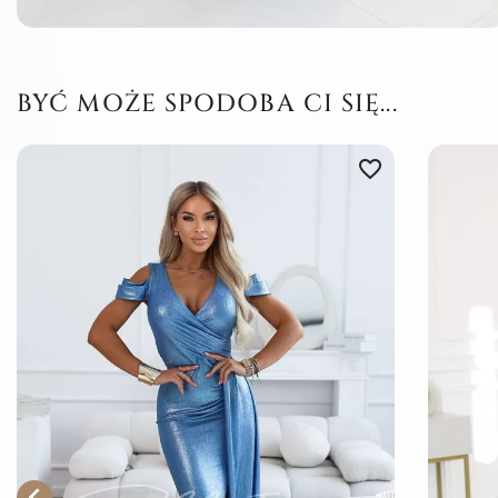
BYĆ MOŻE SPODOBA CI SIĘ...
favorite_border
