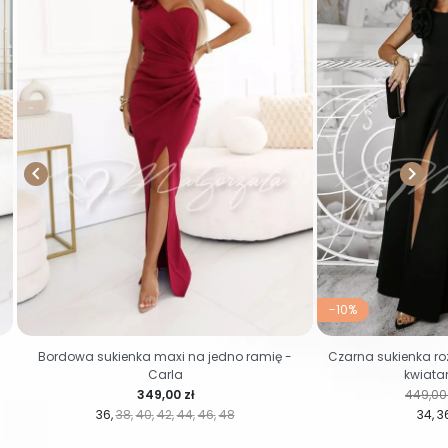


-10%
Bordowa sukienka maxi na jedno ramię -
Czarna sukienka ro
Carla
kwiata
Cena
Cena r
349,00 zł
449,00 
36
38
40
42
44
46
48
34
3