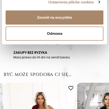
Ustawienia plików cookies
OPINIE (0)
Zezwól na wszystkie
MASZ PYTANIE? Zadzwoń do nas :
Pracujemy od poniedziałku do piątku. Od godziny 9:00 do
godziny 15:00. +48 537 238 431
Odmowa
SZYBKA WYSYŁKA
Zamówienia wysyłamy w ciągu 1-2 dni
ZAKUPY BEZ RYZYKA
Masz prawo do 14 dni na zwrot towaru
BYĆ MOŻE SPODOBA CI SIĘ...
er
favorite_border