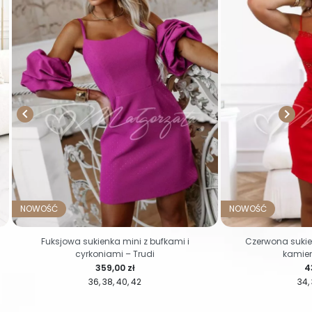


NOWOŚĆ
NOWOŚĆ
Fuksjowa sukienka mini z bufkami i
Czerwona sukie
cyrkoniami – Trudi
kamien
Cena
C
359,00 zł
4
36
38
40
42
34