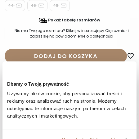
44
46
48
Pokaż tabelę rozmiarów
Nie ma Twojego rozmiaru? Kliknij w interesujący Cię rozmiar i
zapisz się na powiadomienie o dostępności
DODAJ DO KOSZYKA
favorite_border
Wysyłka w 24-48 godzin
14 dni
na zwrot
Dbamy o Twoją prywatność
Używamy plików cookie, aby personalizować treści i 
OPIS
reklamy oraz analizować ruch na stronie. Możemy 
udostępniać te informacje naszym partnerom w celach 
SKŁAD I MATERIAŁ
analitycznych i marketingowych.
SPOSOBY PŁATNOŚCI