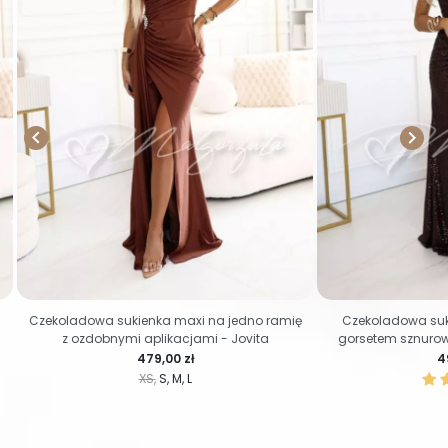


-
Czekoladowa sukienka maxi na jedno ramię
Czekoladowa suk
z ozdobnymi aplikacjami - Jovita
gorsetem sznurow
Cena
C
479,00 zł
4
XS
S
M
L