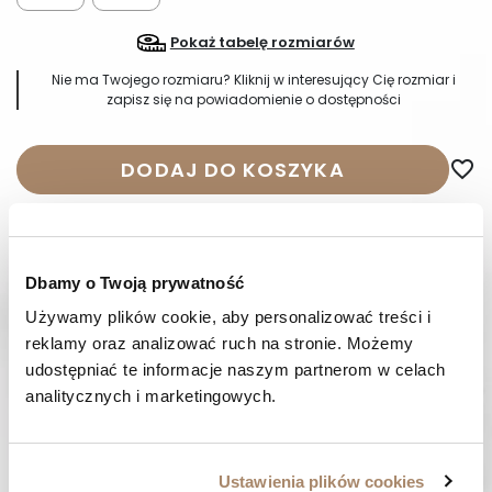
Pokaż tabelę rozmiarów
Nie ma Twojego rozmiaru? Kliknij w interesujący Cię rozmiar i
zapisz się na powiadomienie o dostępności
DODAJ DO KOSZYKA
favorite_border
Wysyłka w 24-48 godzin
14 dni
na zwrot
Dbamy o Twoją prywatność
OPIS
Używamy plików cookie, aby personalizować treści i 
reklamy oraz analizować ruch na stronie. Możemy 
SKŁAD I MATERIAŁ
udostępniać te informacje naszym partnerom w celach 
analitycznych i marketingowych.
SPOSOBY PŁATNOŚCI
OPINIE (0)
Ustawienia plików cookies