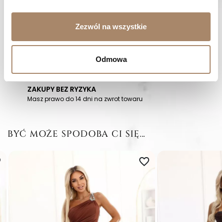
MASZ PYTANIE? Zadzwoń do nas :
Zezwól na wszystkie
Pracujemy od poniedziałku do piątku. Od godziny 9:00 do
godziny 15:00. +48 537 238 431
SZYBKA WYSYŁKA
Odmowa
Zamówienia wysyłamy w ciągu 1-2 dni
ZAKUPY BEZ RYZYKA
Masz prawo do 14 dni na zwrot towaru
BYĆ MOŻE SPODOBA CI SIĘ...
er
favorite_border