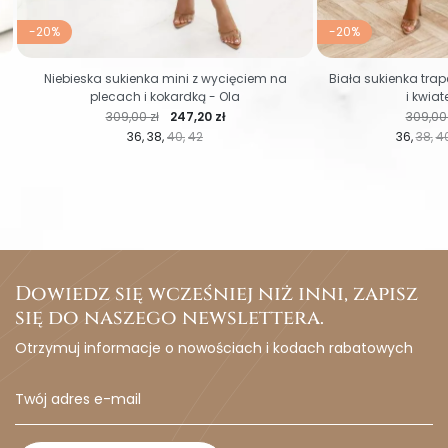
-20%
-20%
Niebieska sukienka mini z wycięciem na
Biała sukienka tr
plecach i kokardką - Ola
i kwia
Cena regularna
Cena
Cena r
309,00 zł
247,20 zł
309,00 
36
38
40
42
36
38
4
Dowiedz się wcześniej niż inni, zapisz
się do naszego newslettera.
Otrzymuj informacje o nowościach i kodach rabatowych