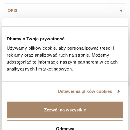
OPIS
SKŁAD I MATERIAŁ
Dbamy o Twoją prywatność
SPOSOBY PŁATNOŚCI
Używamy plików cookie, aby personalizować treści i 
OPINIE (0)
reklamy oraz analizować ruch na stronie. Możemy 
udostępniać te informacje naszym partnerom w celach 
analitycznych i marketingowych.
MASZ PYTANIE? Zadzwoń do nas :
Pracujemy od poniedziałku do piątku. Od godziny 9:00 do
godziny 15:00. +48 537 238 431
Ustawienia plików cookies
SZYBKA WYSYŁKA
Zamówienia wysyłamy w ciągu 1-2 dni
Zezwól na wszystkie
ZAKUPY BEZ RYZYKA
Masz prawo do 14 dni na zwrot towaru
Odmowa