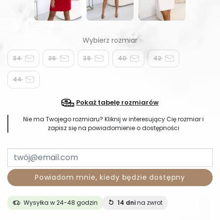
34
36
38
40
42
44
Pokaż tabelę rozmiarów
Nie ma Twojego rozmiaru? Kliknij w interesujący Cię rozmiar i
zapisz się na powiadomienie o dostępności
Powiadom mnie, kiedy będzie dostępny
Wysyłka w 24-48 godzin
14 dni
na zwrot