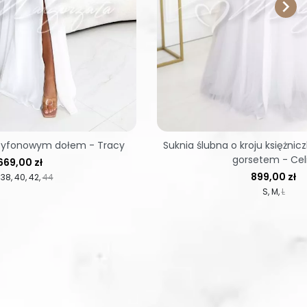

szyfonowym dołem - Tracy
Suknia ślubna o kroju księżni
gorsetem - Cel
Cena
669,00 zł
Cena
899,00 zł
38
40
42
44
S
M
L