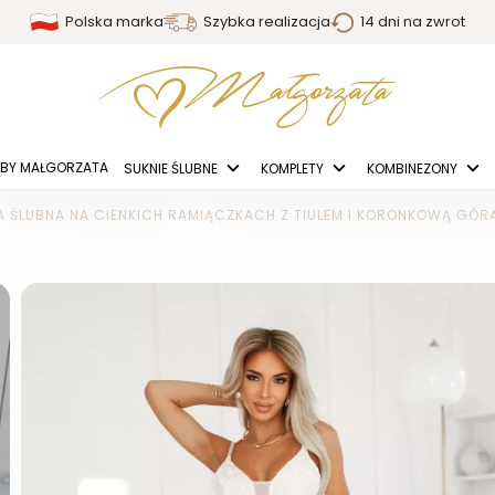
Polska marka
Szybka realizacja
14 dni na zwrot
BY MAŁGORZATA
SUKNIE ŚLUBNE
KOMPLETY
KOMBINEZONY
A ŚLUBNA NA CIENKICH RAMIĄCZKACH Z TIULEM I KORONKOWĄ GÓRĄ