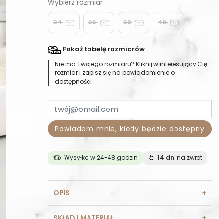
34
36
38
40
Pokaż tabelę rozmiarów
Nie ma Twojego rozmiaru? Kliknij w interesujący Cię
rozmiar i zapisz się na powiadomienie o
dostępności
Powiadom mnie, kiedy będzie dostępny
Wysyłka w 24-48 godzin
14 dni
na zwrot
OPIS
SKŁAD I MATERIAŁ