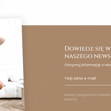
Dowiedz się wc
naszego news
Otrzymuj informacje o no
Możesz zrezygnować w każdej c
prawnej.