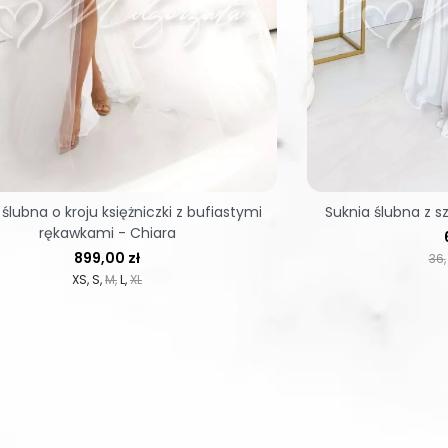
ślubna o kroju księżniczki z bufiastymi
Suknia ślubna z 
rękawkami - Chiara
Cena
899,00 zł
36
XS
S
M
L
XL