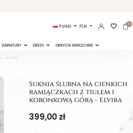
0
favorite_border
Polski
PLN
GARNITURY
DRESY
OKRYCIA WIERZCHNIE
 - ELVIRA
Suknia ślubna na cienkich
ramiączkach z tiulem i
koronkową górą - Elvira
399,00 zł