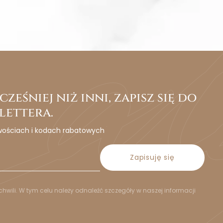
ześniej niż inni, zapisz się do
lettera.
wościach i kodach rabatowych
Zapisuję się
hwili. W tym celu należy odnaleźć szczegóły w naszej informacji