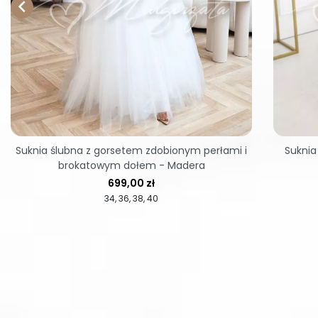

Suknia ślubna z gorsetem zdobionym perłami i
Suknia 
brokatowym dołem - Madera
Cena
699,00 zł
34
36
38
40