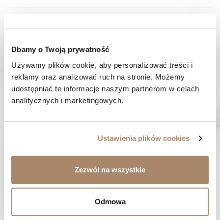
SKŁAD I MATERIAŁ
SPOSOBY PŁATNOŚCI
Dbamy o Twoją prywatność
Używamy plików cookie, aby personalizować treści i 
OPINIE (0)
reklamy oraz analizować ruch na stronie. Możemy 
udostępniać te informacje naszym partnerom w celach 
MASZ PYTANIE? Zadzwoń do nas :
analitycznych i marketingowych.
Pracujemy od poniedziałku do piątku. Od godziny 9:00 do
godziny 15:00. +48 537 238 431
SZYBKA WYSYŁKA
Ustawienia plików cookies
Zamówienia wysyłamy w ciągu 1-2 dni
ZAKUPY BEZ RYZYKA
Zezwól na wszystkie
Masz prawo do 14 dni na zwrot towaru
Odmowa
BYĆ MOŻE SPODOBA CI SIĘ...