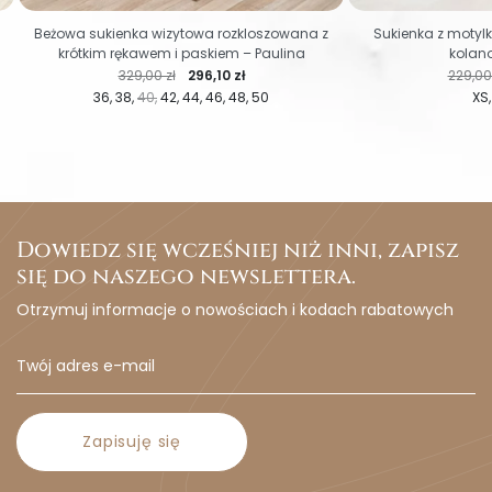
Beżowa sukienka wizytowa rozkloszowana z
Sukienka z moty
krótkim rękawem i paskiem – Paulina
kolano
Cena regularna
Cena
Cena 
329,00 zł
296,10 zł
229,00 
36
38
40
42
44
46
48
50
XS
Dowiedz się wcześniej niż inni, zapisz
się do naszego newslettera.
Otrzymuj informacje o nowościach i kodach rabatowych
Zapisuję się