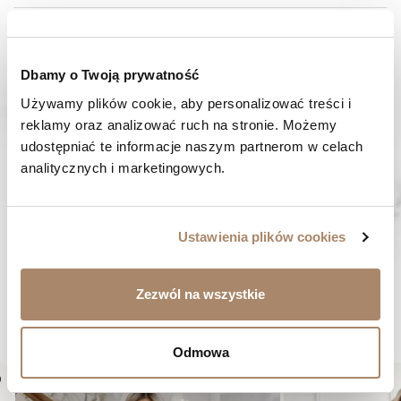
SPOSOBY PŁATNOŚCI
OPINIE (0)
Dbamy o Twoją prywatność
Używamy plików cookie, aby personalizować treści i 
reklamy oraz analizować ruch na stronie. Możemy 
MASZ PYTANIE? Zadzwoń do nas :
udostępniać te informacje naszym partnerom w celach 
Pracujemy od poniedziałku do piątku. Od godziny 9:00 do
godziny 15:00. +48 537 238 431
analitycznych i marketingowych.
SZYBKA WYSYŁKA
Zamówienia wysyłamy w ciągu 1-2 dni
Ustawienia plików cookies
ZAKUPY BEZ RYZYKA
Masz prawo do 14 dni na zwrot towaru
Zezwól na wszystkie
BYĆ MOŻE SPODOBA CI SIĘ...
Odmowa
er
favorite_border