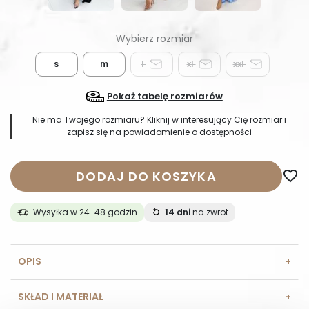
s
m
l
xl
xxl
Pokaż tabelę rozmiarów
Nie ma Twojego rozmiaru? Kliknij w interesujący Cię rozmiar i
zapisz się na powiadomienie o dostępności
DODAJ DO KOSZYKA
favorite_border
Wysyłka w 24-48 godzin
14 dni
na zwrot
OPIS
SKŁAD I MATERIAŁ