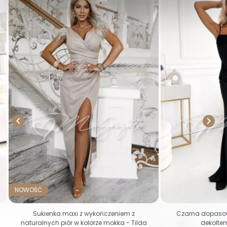


NOWOŚĆ
Sukienka maxi z wykończeniem z
Czarna dopasow
naturalnych piór w kolorze mokka - Tilda
dekolte