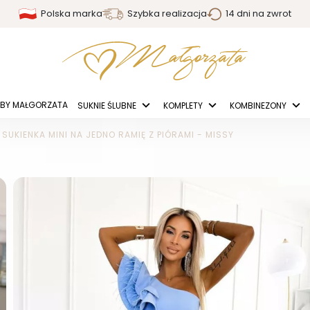
Polska marka
Szybka realizacja
14 dni na zwrot
BY MAŁGORZATA
SUKNIE ŚLUBNE
KOMPLETY
KOMBINEZONY
 SUKIENKA MINI NA JEDNO RAMIĘ Z PIÓRAMI - MISSY