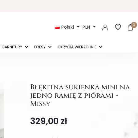
0
favorite_border
Polski
PLN
GARNITURY
DRESY
OKRYCIA WIERZCHNIE
Błękitna sukienka mini na
jedno ramię z piórami -
Missy
329,00 zł