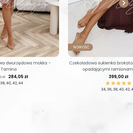

NOWOŚĆ
owa dwurzędowa mokka -
Czekoladowa sukienka brokat
Tamina
opadającymi ramionami
regularna
Cena
Cena
284,05 zł
399,00 zł
 zł
38
40
42
44
34
36
38
40
42