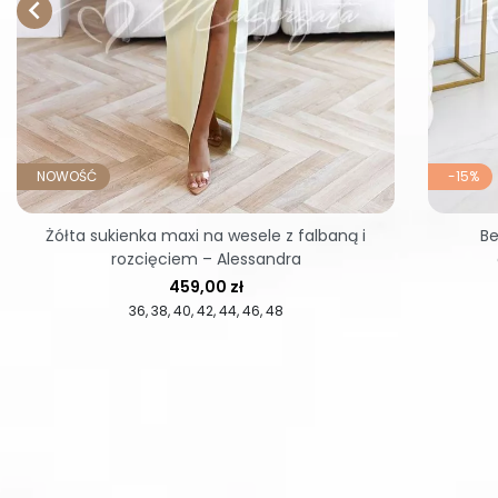

NOWOŚĆ
-15%
Żółta sukienka maxi na wesele z falbaną i
Be
rozcięciem – Alessandra
Cena
459,00 zł
36
38
40
42
44
46
48