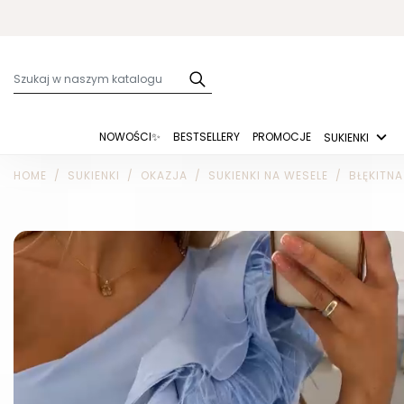
NOWOŚCI✨
BESTSELLERY
PROMOCJE
SUKIENKI
HOME
SUKIENKI
OKAZJA
SUKIENKI NA WESELE
BŁĘKITNA