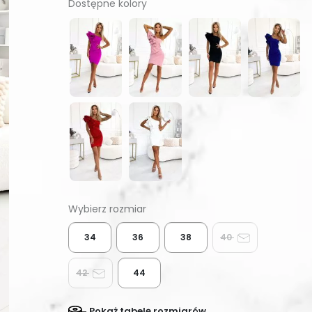
Dostępne kolory
34
36
38
40
42
44
Pokaż tabelę rozmiarów