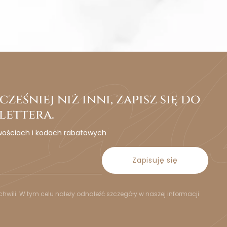
ześniej niż inni, zapisz się do
lettera.
wościach i kodach rabatowych
Zapisuję się
hwili. W tym celu należy odnaleźć szczegóły w naszej informacji