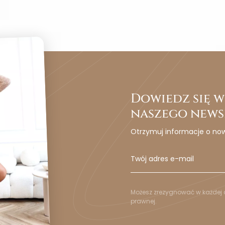
Dowiedz się wc
naszego news
Otrzymuj informacje o no
Możesz zrezygnować w każdej c
prawnej.